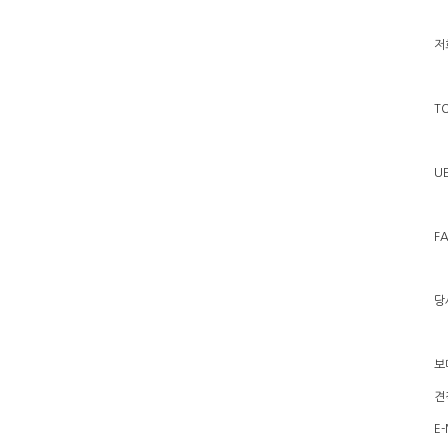
저
T
U
FA
당
보
견
E-