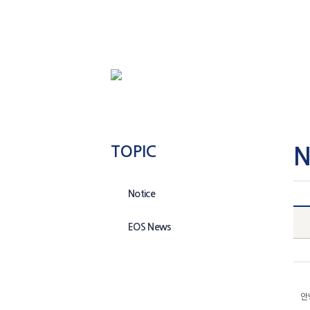
TOPIC
N
Notice
EOS News
안