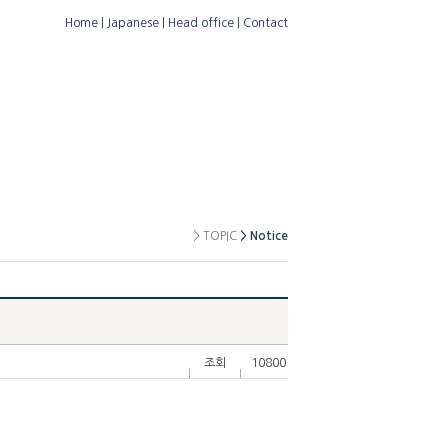
Home
|
Japanese
|
Head office
|
Contact
NTS
PARTNERS
INQUIRY
> TOPIC
> Notice
조회
10800